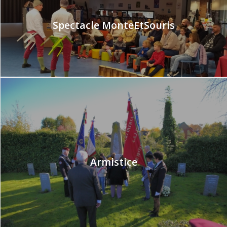
Spectacle MonteEtSouris
Armistice