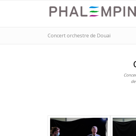
Concert orchestre de Douai
Concer
de 