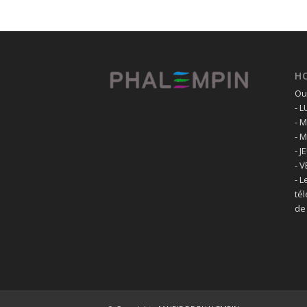
H
Ouv
- 
- 
- 
- J
- 
- L
té
de