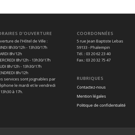
ORAIRES D’OUVERTURE
COORDONNÉES
erture de l'Hôtel de Ville :
5 rue Jean Baptiste Lebas
LUNDI 8h30/12h - 13h30/17h
59133 - Phalempin
MARDI 8h/12h
Tél. : 03 20 62 23 40
MERCREDI 8h/12h - 13h30/17h
Fax.: 03 20 32 75 47
EUDI 8h/12h - 13h30/17h
VENDREDI 8h/12h
RUBRIQUES
es services sont joignables par
léphone le mardi et le vendredi
Contactez-nous
 13h30 à 17h.
Mention légales
Politique de confidentialité