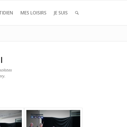
IDIEN
MES LOISIRS
JE SUIS
I
olistes
ery.