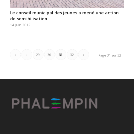
Le conseil municipal des jeunes a mené une action
de sensibilisation
14 juin 2019
«
‹
29
30
31
32
›
Page 31 sur 32