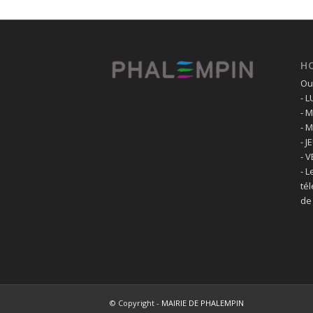
H
Ouv
- 
- 
- 
- J
- 
- L
té
de
© Copyright -
MAIRIE DE PHALEMPIN