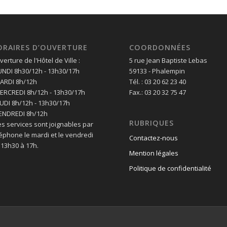
ORAIRES D’OUVERTURE
COORDONNÉES
erture de l'Hôtel de Ville :
5 rue Jean Baptiste Lebas
LUNDI 8h30/12h - 13h30/17h
59133 - Phalempin
MARDI 8h/12h
Tél. : 03 20 62 23 40
MERCREDI 8h/12h - 13h30/17h
Fax.: 03 20 32 75 47
EUDI 8h/12h - 13h30/17h
VENDREDI 8h/12h
RUBRIQUES
es services sont joignables par
léphone le mardi et le vendredi
Contactez-nous
 13h30 à 17h.
Mention légales
Politique de confidentialité