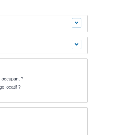
n occupant ?
e locatif ?