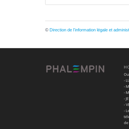
©
Direction de l'information légale et adminis
H
Ouv
- 
- 
- 
- J
- 
- L
té
de