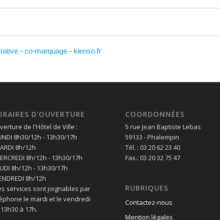
trative
-
co-marquage
-
kienso.fr
ORAIRES D’OUVERTURE
COORDONNÉES
erture de l'Hôtel de Ville :
5 rue Jean Baptiste Lebas
LUNDI 8h30/12h - 13h30/17h
59133 - Phalempin
MARDI 8h/12h
Tél. : 03 20 62 23 40
MERCREDI 8h/12h - 13h30/17h
Fax.: 03 20 32 75 47
EUDI 8h/12h - 13h30/17h
VENDREDI 8h/12h
RUBRIQUES
es services sont joignables par
léphone le mardi et le vendredi
Contactez-nous
 13h30 à 17h.
Mention légales