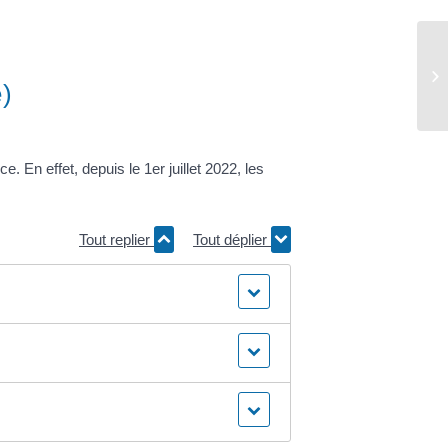
At
e)
e. En effet, depuis le 1
er
juillet 2022, les
Tout replier
Tout déplier