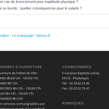
 en cas de licenciement pour inaptitude physique ?
e ou lourde : quelles conséquences pour le salarié ?
trative
-
co-marquage
-
kienso.fr
ORAIRES D’OUVERTURE
COORDONNÉES
erture de l'Hôtel de Ville :
5 rue Jean Baptiste Lebas
LUNDI 8h30/12h - 13h30/17h
59133 - Phalempin
MARDI 8h/12h
Tél. : 03 20 62 23 40
MERCREDI 8h/12h - 13h30/17h
Fax.: 03 20 32 75 47
EUDI 8h/12h - 13h30/17h
VENDREDI 8h/12h
RUBRIQUES
es services sont joignables par
léphone le mardi et le vendredi