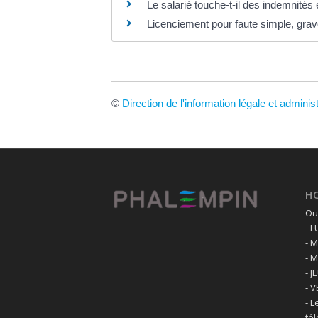
Le salarié touche-t-il des indemnités
Licenciement pour faute simple, grav
©
Direction de l'information légale et adminis
H
Ouv
- 
- 
- 
- J
- 
- L
té