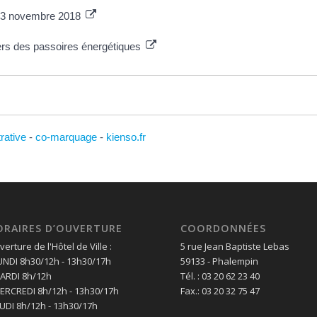
u 23 novembre 2018
oyers des passoires énergétiques
trative
-
co-marquage
-
kienso.fr
ORAIRES D’OUVERTURE
COORDONNÉES
erture de l'Hôtel de Ville :
5 rue Jean Baptiste Lebas
LUNDI 8h30/12h - 13h30/17h
59133 - Phalempin
MARDI 8h/12h
Tél. : 03 20 62 23 40
MERCREDI 8h/12h - 13h30/17h
Fax.: 03 20 32 75 47
EUDI 8h/12h - 13h30/17h