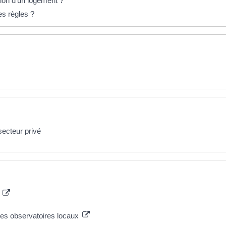
ation d'un logement ?
es règles ?
secteur privé
x
des observatoires locaux