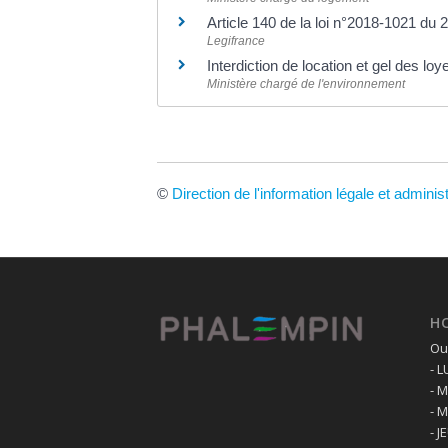
Article 140 de la loi n°2018-1021 d
Legifrance
Interdiction de location et gel des l
Ministère chargé de l'environnement
©
Direction de l'information légale et adminis
H
Ouv
- 
- 
- 
- J