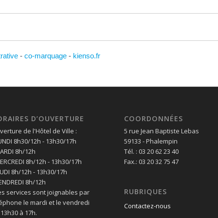
trative
-
co-marquage
-
kienso.fr
ORAIRES D’OUVERTURE
COORDONNÉES
erture de l'Hôtel de Ville :
5 rue Jean Baptiste Lebas
LUNDI 8h30/12h - 13h30/17h
59133 - Phalempin
MARDI 8h/12h
Tél. : 03 20 62 23 40
MERCREDI 8h/12h - 13h30/17h
Fax.: 03 20 32 75 47
EUDI 8h/12h - 13h30/17h
VENDREDI 8h/12h
RUBRIQUES
es services sont joignables par
léphone le mardi et le vendredi
Contactez-nous
 13h30 à 17h.