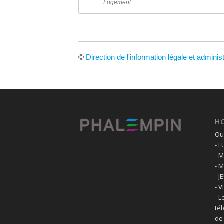
Logement
©
Direction de l'information légale et adminis
H
Ouv
- 
- 
- 
- J
- 
- L
té
de