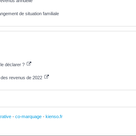
 revenus annuelle
ngement de situation familiale
le déclarer ?
n des revenus de 2022
trative
-
co-marquage
-
kienso.fr