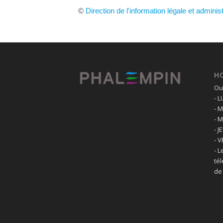
©
Direction de l'information légale et adminis
H
Ouv
- 
- 
- 
- J
- 
- L
té
de