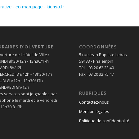
trative
-
co-marquage
-
kienso.fr
ORAIRES D’OUVERTURE
COORDONNÉES
erture de l'Hôtel de Ville :
5 rue Jean Baptiste Lebas
LUNDI 8h30/12h - 13h30/17h
59133 - Phalempin
MARDI 8h/12h
Tél. : 03 20 62 23 40
MERCREDI 8h/12h - 13h30/17h
Fax.: 03 20 32 75 47
EUDI 8h/12h - 13h30/17h
VENDREDI 8h/12h
RUBRIQUES
es services sont joignables par
léphone le mardi et le vendredi
Contactez-nous
 13h30 à 17h.
Mention légales
Politique de confidentialité