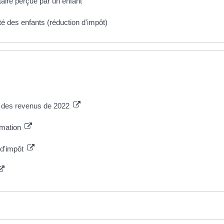
taire perçue par un enfant
té des enfants (réduction d'impôt)
n des revenus de 2022
ormation
 d'impôt