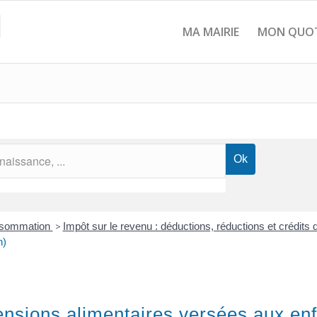
MA MAIRIE
MON QUOT
onsommation
>
Impôt sur le revenu : déductions, réductions et crédits 
n)
ensions alimentaires versées aux enf