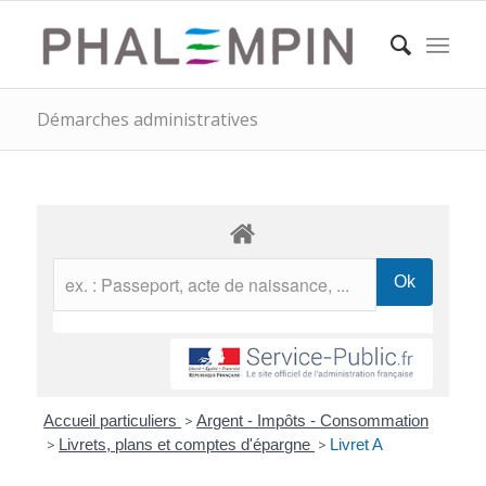
Démarches administratives
Accueil particuliers
>
Argent - Impôts - Consommation
>
Livrets, plans et comptes d'épargne
>
Livret A