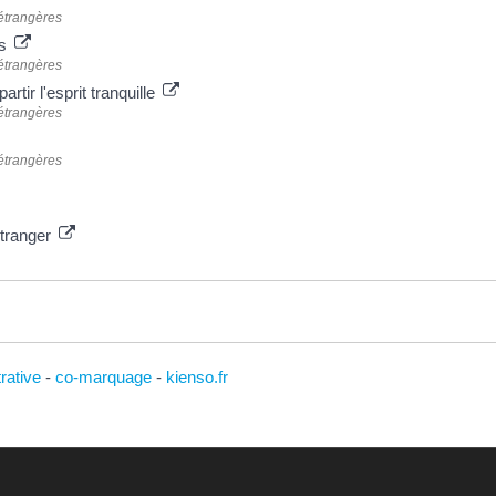
 étrangères
ys
 étrangères
artir l'esprit tranquille
 étrangères
 étrangères
étranger
trative
-
co-marquage
-
kienso.fr