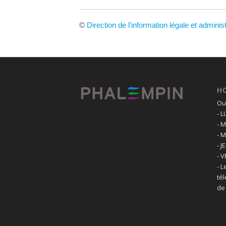
©
Direction de l'information légale et adminis
H
Ouv
- 
- 
- 
- J
- 
- L
té
de