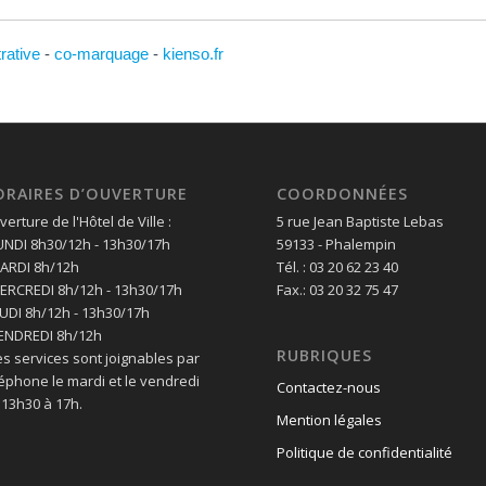
trative
-
co-marquage
-
kienso.fr
ORAIRES D’OUVERTURE
COORDONNÉES
erture de l'Hôtel de Ville :
5 rue Jean Baptiste Lebas
LUNDI 8h30/12h - 13h30/17h
59133 - Phalempin
MARDI 8h/12h
Tél. : 03 20 62 23 40
MERCREDI 8h/12h - 13h30/17h
Fax.: 03 20 32 75 47
EUDI 8h/12h - 13h30/17h
VENDREDI 8h/12h
RUBRIQUES
es services sont joignables par
léphone le mardi et le vendredi
Contactez-nous
 13h30 à 17h.
Mention légales
Politique de confidentialité