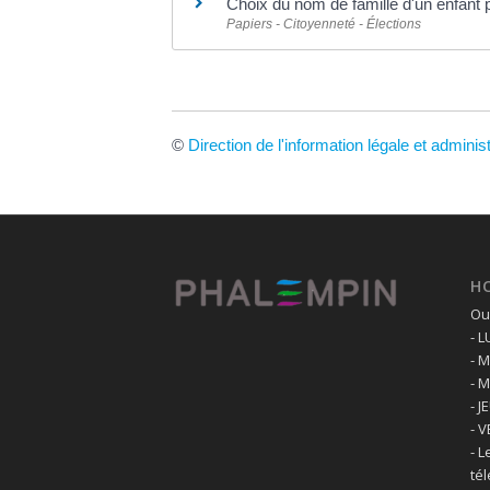
Choix du nom de famille d'un enfant 
Papiers - Citoyenneté - Élections
©
Direction de l'information légale et adminis
H
Ouv
- 
- 
- 
- J
- 
- L
té