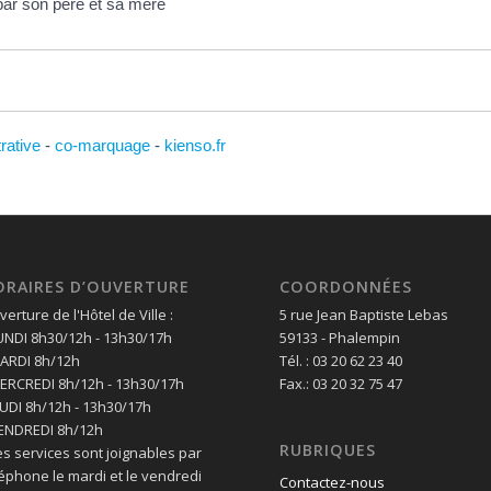
par son père et sa mère
trative
-
co-marquage
-
kienso.fr
ORAIRES D’OUVERTURE
COORDONNÉES
erture de l'Hôtel de Ville :
5 rue Jean Baptiste Lebas
LUNDI 8h30/12h - 13h30/17h
59133 - Phalempin
MARDI 8h/12h
Tél. : 03 20 62 23 40
MERCREDI 8h/12h - 13h30/17h
Fax.: 03 20 32 75 47
EUDI 8h/12h - 13h30/17h
VENDREDI 8h/12h
RUBRIQUES
es services sont joignables par
léphone le mardi et le vendredi
Contactez-nous