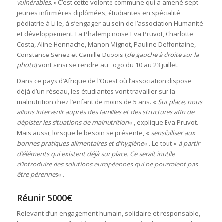
vulnérables.
» C’est cette volonté commune qui a amené sept
jeunes infirmières diplômées, étudiantes en spécialité
pédiatrie à Lille, à s’engager au sein de l’association Humanité
et développement. La Phalempinoise Eva Pruvot, Charlotte
Costa, Aline Hennache, Manon Mignot, Pauline Deffontaine,
Constance Senez et Camille Dubois (
de gauche à droite sur la
photo
) vont ainsi se rendre au Togo du 10 au 23 juillet.
Dans ce pays d’Afrique de l’Ouest où l’association dispose
déjà d’un réseau, les étudiantes vont travailler sur la
malnutrition chez l’enfant de moins de 5 ans. «
Sur place, nous
allons intervenir auprès des familles et des structures afin de
dépister les situations de malnutrition
« , explique Eva Pruvot.
Mais aussi, lorsque le besoin se présente, «
sensibiliser aux
bonnes pratiques alimentaires et d’hygiène
« . Le tout «
à partir
d’éléments qui existent déjà sur place. Ce serait inutile
d’introduire des solutions européennes qui ne pourraient pas
être pérennes
« .
Réunir 5000€
Relevant d’un engagement humain, solidaire et responsable,