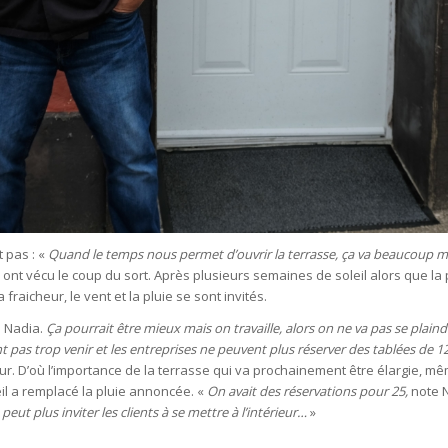
 pas : «
Quand le temps nous permet d’ouvrir la terrasse, ça va beaucoup m
 ont vécu le coup du sort. Après plusieurs semaines de soleil alors que la p
fraicheur, le vent et la pluie se sont invités.
 Nadia.
Ça pourrait être mieux mais on travaille, alors on ne va pas se plain
 pas trop venir et les entreprises ne peuvent plus réserver des tablées de 12
rieur. D’où l’importance de la terrasse qui va prochainement être élargie, 
il a remplacé la pluie annoncée. «
On avait des réservations pour 25,
note 
 peut plus inviter les clients à se mettre à l’intérieur…
»