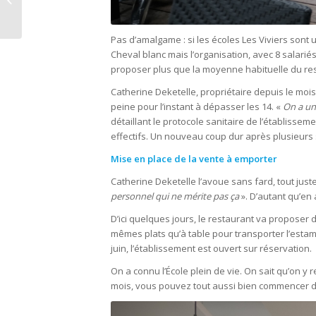
masques pour enfants
Pas d’amalgame : si les écoles Les Viviers son
Cheval blanc mais l’organisation, avec 8 salarié
proposer plus que la moyenne habituelle du res
Catherine Deketelle, propriétaire depuis le mo
peine pour l’instant à dépasser les 14. «
On a un
détaillant le protocole sanitaire de l’établissem
effectifs. Un nouveau coup dur après plusieur
Mise en place de la vente à emporter
Catherine Deketelle l’avoue sans fard, tout juste
personnel qui ne mérite pas ça
». D’autant qu’en 
D’ici quelques jours, le restaurant va proposer d
mêmes plats qu’à table pour transporter l’estam
juin, l’établissement est ouvert sur réservation.
On a connu l’École plein de vie. On sait qu’on y
mois, vous pouvez tout aussi bien commencer de