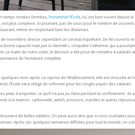
t un temps restées fermées,
l’estaminet l’École
, lui, est bien ouvert depuis l
s, est plus complexe. Ici pourtant, pas de souci pour le nombre de couverts
taurant, même en respectant bien les distances.
is de novembre, dresse cependant un constat inquiétant. De 60 couverts e
e bonne capacité mais pas la clientèle
», s’inquiète Catherine, qui a pourta
ent. Le matin de notre visite, la décision a été prise de remettre 4 salarié
s semaines de fermeture complète.
 quelques mois après sa reprise de l’établissement, elle est stressée et ne
août, l’École sera obligé de refermer pour les congés payés des salariés.
es plats à emporter, ce qu’il n’a pas pu faire pendant le confinement : ils
inet à la maison : carbonade, welsh, poissons, viandes et autres réjouiss
 retrouvera de belles tablées. On peut aussi dire que si vous souhaitez po
main. Après ces quelques semaines difficiles pour tout le monde, on a bi