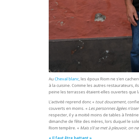
Au
Cheval blanc
, les époux Riom ne s’en cachent
à la cuisine. Comme les autres restaurateurs, ils
peine les terrasses étaient-elles ouvertes que la 
L’activité reprend donc «
tout doucement,
confie
couverts en moins. «
Les personnes âgées n’osent
respecter, il y a moitié moins de tables à l’inté
dimanche de fête des mères, lors duquel le sole
Riom tempère. «
Mais s’il se met à pleuvoir, on ne
« Il faut être battant »