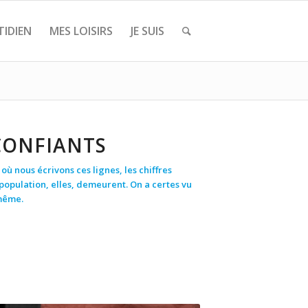
IDIEN
MES LOISIRS
JE SUIS
CONFIANTS
où nous écrivons ces lignes, les chiffres
a population, elles, demeurent. On a certes vu
 même.