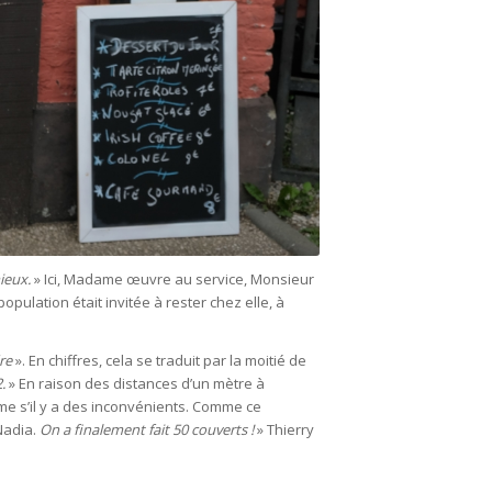
ieux.
» Ici, Madame œuvre au service, Monsieur
opulation était invitée à rester chez elle, à
dre
». En chiffres, cela se traduit par la moitié de
.
» En raison des distances d’un mètre à
même s’il y a des inconvénients. Comme ce
Nadia.
On a finalement fait 50 couverts !
» Thierry