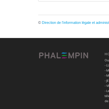
©
Direction de l'information légale et adminis
H
Ouv
- 
- 
- 
- J
- 
- L
té
de