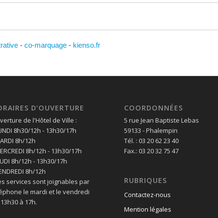
trative
-
co-marquage
-
kienso.fr
ORAIRES D’OUVERTURE
COORDONNÉES
erture de l'Hôtel de Ville :
5 rue Jean Baptiste Lebas
LUNDI 8h30/12h - 13h30/17h
59133 - Phalempin
MARDI 8h/12h
Tél. : 03 20 62 23 40
MERCREDI 8h/12h - 13h30/17h
Fax.: 03 20 32 75 47
EUDI 8h/12h - 13h30/17h
VENDREDI 8h/12h
RUBRIQUES
es services sont joignables par
léphone le mardi et le vendredi
Contactez-nous
 13h30 à 17h.
Mention légales