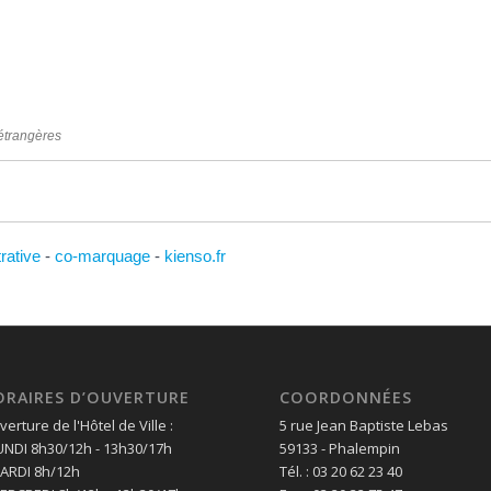
 étrangères
trative
-
co-marquage
-
kienso.fr
ORAIRES D’OUVERTURE
COORDONNÉES
erture de l'Hôtel de Ville :
5 rue Jean Baptiste Lebas
LUNDI 8h30/12h - 13h30/17h
59133 - Phalempin
MARDI 8h/12h
Tél. : 03 20 62 23 40