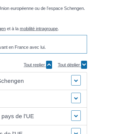
'Union européenne ou de l'espace Schengen.
gen
et à la
mobilité intragroupe
.
vant en France avec lui.
Tout replier
Tout déplier
e Schengen
e pays de l'UE
s de l'UE