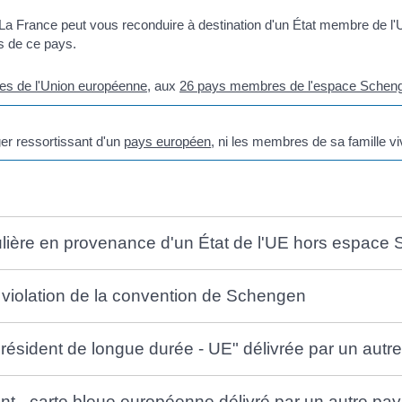
 La France peut vous reconduire à destination d'un État membre de l
s de ce pays.
s de l'Union européenne
, aux
26 pays membres de l'espace Schen
er ressortissant d'un
pays européen
, ni les membres de sa famille vi
régulière en provenance d'un État de l'UE hors espac
 violation de la convention de Schengen
résident de longue durée - UE" délivrée par un autr
ent - carte bleue européenne délivré par un autre pay