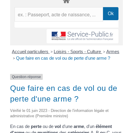
Accueil particuliers
>
Loisirs - Sports - Culture
>
Armes
>
Que faire en cas de vol ou de perte d'une arme ?
Question-réponse
Que faire en cas de vol ou de
perte d'une arme ?
Vérifié le 01 juin 2023 - Direction de l'information légale et
administrative (Première ministre)
En cas de
perte
ou de
vol
d'une
arme
, d'un
élément
d'arme
ou de
munitions
des
catégories
A
,
B
ou
C
, vous