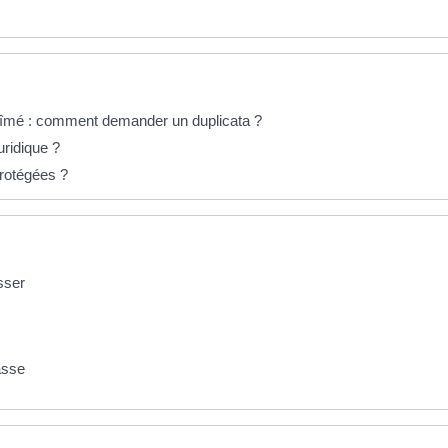
bîmé : comment demander un duplicata ?
uridique ?
rotégées ?
sser
asse