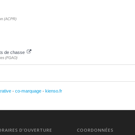
tion (ACPR)
nts de chasse
ires (FGAO)
trative
-
co-marquage
-
kienso.fr
ORAIRES D’OUVERTURE
COORDONNÉES