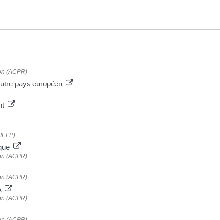
tion (ACPR)
autre pays européen
nt
 (IEFP)
nque
tion (ACPR)
tion (ACPR)
A
tion (ACPR)
tion (ACPR)