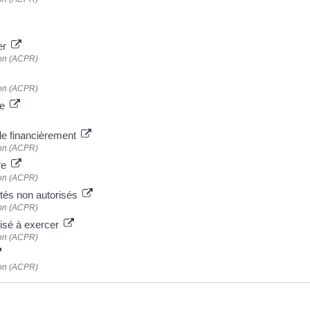
er
tion (ACPR)
tion (ACPR)
te
gile financièrement
tion (ACPR)
re
tion (ACPR)
tités non autorisés
tion (ACPR)
risé à exercer
tion (ACPR)
tion (ACPR)