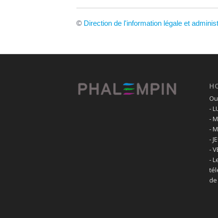
©
Direction de l'information légale et adminis
H
Ouv
- 
- 
- 
- J
- 
- L
té
de