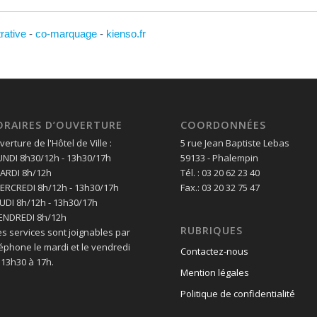
trative
-
co-marquage
-
kienso.fr
ORAIRES D’OUVERTURE
COORDONNÉES
erture de l'Hôtel de Ville :
5 rue Jean Baptiste Lebas
LUNDI 8h30/12h - 13h30/17h
59133 - Phalempin
MARDI 8h/12h
Tél. : 03 20 62 23 40
MERCREDI 8h/12h - 13h30/17h
Fax.: 03 20 32 75 47
EUDI 8h/12h - 13h30/17h
VENDREDI 8h/12h
RUBRIQUES
es services sont joignables par
léphone le mardi et le vendredi
Contactez-nous
 13h30 à 17h.
Mention légales
Politique de confidentialité