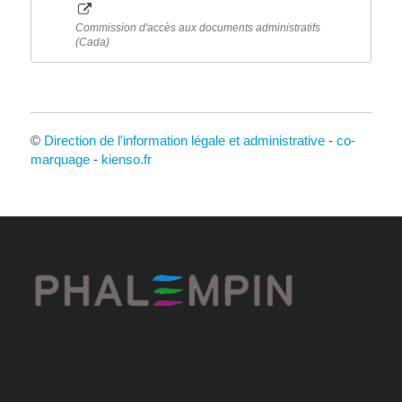
Commission d'accès aux documents administratifs
(Cada)
©
Direction de l'information légale et administrative
-
co-
marquage
-
kienso.fr