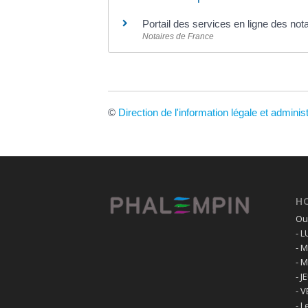
Portail des services en ligne des no
Notaires de France
©
Direction de l'information légale et adminis
H
Ouv
- 
- 
- 
- J
- 
- L