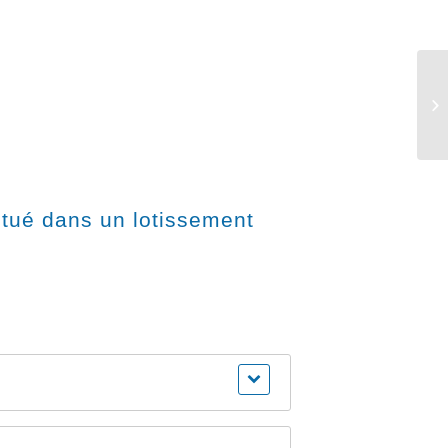
At
situé dans un lotissement