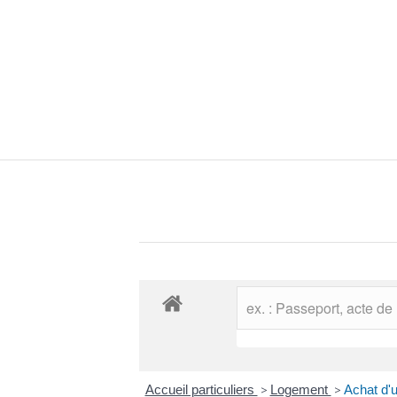
Accueil particuliers
>
Logement
>
Achat d'u