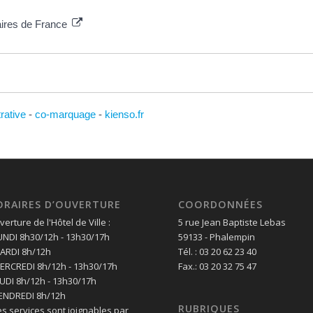
taires de France
trative
-
co-marquage
-
kienso.fr
ORAIRES D’OUVERTURE
COORDONNÉES
erture de l'Hôtel de Ville :
5 rue Jean Baptiste Lebas
LUNDI 8h30/12h - 13h30/17h
59133 - Phalempin
MARDI 8h/12h
Tél. : 03 20 62 23 40
MERCREDI 8h/12h - 13h30/17h
Fax.: 03 20 32 75 47
EUDI 8h/12h - 13h30/17h
VENDREDI 8h/12h
RUBRIQUES
es services sont joignables par