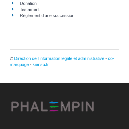
Donation
Testament
Règlement d'une succession
©
Direction de l'information légale et administrative
-
co-
marquage
-
kienso.fr