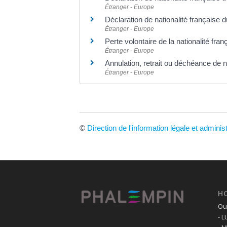
Étranger - Europe
Déclaration de nationalité française 
Étranger - Europe
Perte volontaire de la nationalité fran
Étranger - Europe
Annulation, retrait ou déchéance de n
Étranger - Europe
©
Direction de l'information légale et adminis
H
Ouv
- 