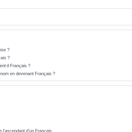
ise ?
çais ?
nt-il Français ?
rénom en devenant Français ?
de l'ascendant d'un Français