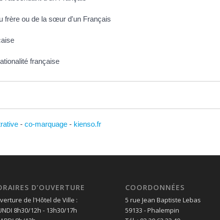
du frère ou de la sœur d'un Français
çaise
ationalité française
trative
-
co-marquage
-
kienso.fr
ORAIRES D’OUVERTURE
COORDONNÉES
erture de l'Hôtel de Ville :
5 rue Jean Baptiste Lebas
LUNDI 8h30/12h - 13h30/17h
59133 - Phalempin