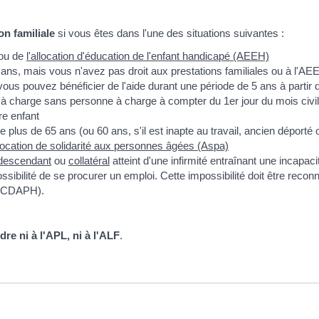
on familiale
si vous êtes dans l'une des situations suivantes :
ou de
l'allocation d'éducation de l'enfant handicapé (AEEH)
ans, mais vous n'avez pas droit aux prestations familiales ou à l'AE
ous pouvez bénéficier de l'aide durant une période de 5 ans à partir 
 à charge sans personne à charge à compter du 1
er
jour du mois civil
re enfant
e plus de 65 ans (ou 60 ans, s'il est inapte au travail, ancien déport
llocation de solidarité aux personnes âgées (Aspa)
descendant
ou
collatéral
atteint d'une infirmité entraînant une incap
sibilité de se procurer un emploi. Cette impossibilité doit être recon
 (CDAPH).
re ni à l'APL, ni à l'ALF
.