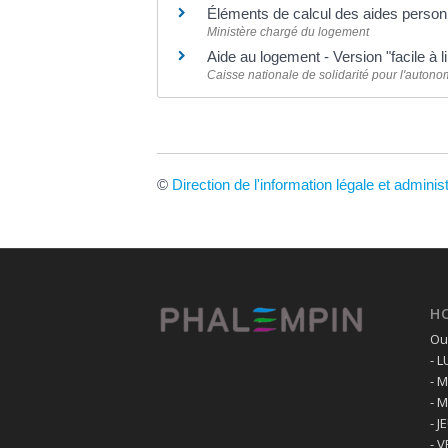
Éléments de calcul des aides perso
Ministère chargé du logement
Aide au logement - Version "facile à 
Caisse nationale de solidarité pour l'auton
©
Direction de l'information légale et adminis
H
Ouv
- 
- 
- 
- J
- 