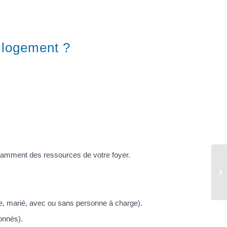
u logement ?
notamment des ressources de votre foyer.
At
aire, marié, avec ou sans personne à charge).
onnés).