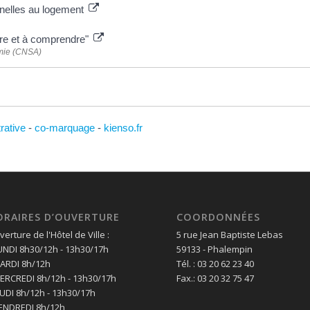
nnelles au logement
lire et à comprendre"
omie (CNSA)
trative
-
co-marquage
-
kienso.fr
ORAIRES D’OUVERTURE
COORDONNÉES
erture de l'Hôtel de Ville :
5 rue Jean Baptiste Lebas
LUNDI 8h30/12h - 13h30/17h
59133 - Phalempin
MARDI 8h/12h
Tél. : 03 20 62 23 40
MERCREDI 8h/12h - 13h30/17h
Fax.: 03 20 32 75 47
EUDI 8h/12h - 13h30/17h
VENDREDI 8h/12h