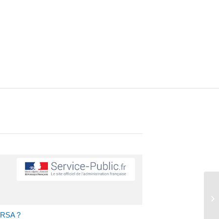
At
u RSA ?