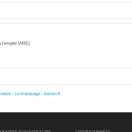
à l'emploi (ARE)
trative
-
co-marquage
-
kienso.fr
ORAIRES D’OUVERTURE
COORDONNÉES