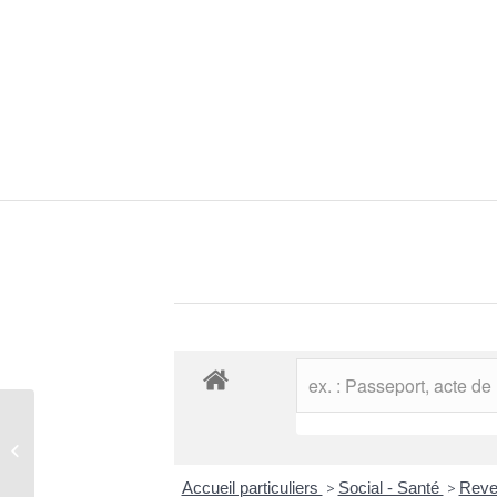
Elections
Accueil particuliers
>
Social - Santé
>
Reven