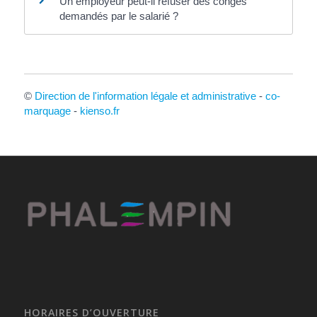
Un employeur peut-il refuser des congés
demandés par le salarié ?
©
Direction de l'information légale et administrative
-
co-
marquage
-
kienso.fr
HORAIRES D’OUVERTURE