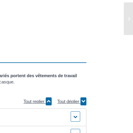
At
ariés portent des vêtements de travail
 casque.
Tout replier
Tout déplier