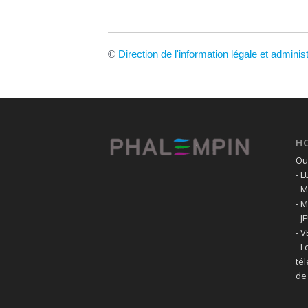
©
Direction de l'information légale et adminis
H
Ouv
- 
- 
- 
- J
- 
- L
té
de