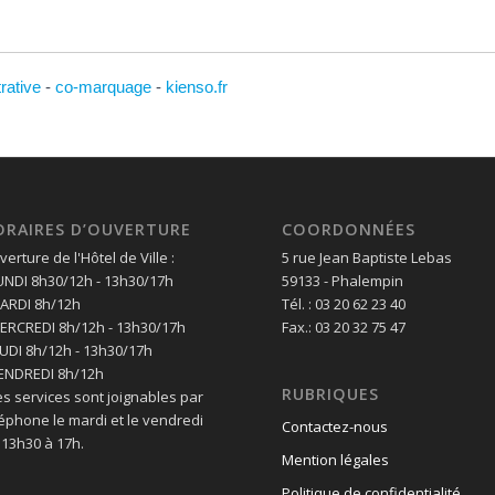
trative
-
co-marquage
-
kienso.fr
ORAIRES D’OUVERTURE
COORDONNÉES
erture de l'Hôtel de Ville :
5 rue Jean Baptiste Lebas
LUNDI 8h30/12h - 13h30/17h
59133 - Phalempin
MARDI 8h/12h
Tél. : 03 20 62 23 40
MERCREDI 8h/12h - 13h30/17h
Fax.: 03 20 32 75 47
EUDI 8h/12h - 13h30/17h
VENDREDI 8h/12h
RUBRIQUES
es services sont joignables par
léphone le mardi et le vendredi
Contactez-nous
 13h30 à 17h.
Mention légales
Politique de confidentialité