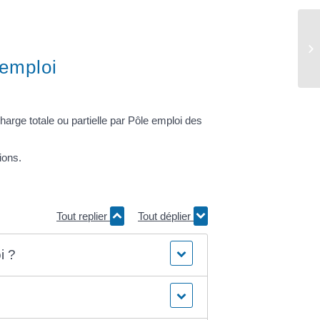
At
 emploi
arge totale ou partielle par Pôle emploi des
ions.
Tout replier
Tout déplier
i ?