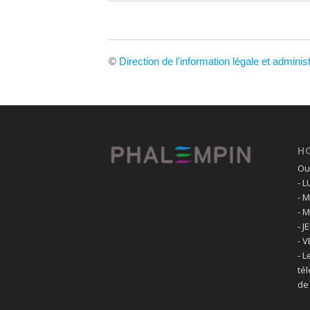
©
Direction de l'information légale et adminis
H
Ouv
- 
- 
- 
- J
- 
- L
té
de