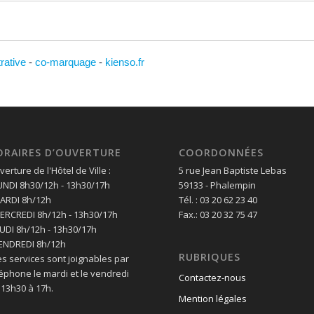
trative
-
co-marquage
-
kienso.fr
ORAIRES D’OUVERTURE
COORDONNÉES
erture de l'Hôtel de Ville :
5 rue Jean Baptiste Lebas
LUNDI 8h30/12h - 13h30/17h
59133 - Phalempin
MARDI 8h/12h
Tél. : 03 20 62 23 40
MERCREDI 8h/12h - 13h30/17h
Fax.: 03 20 32 75 47
EUDI 8h/12h - 13h30/17h
VENDREDI 8h/12h
RUBRIQUES
es services sont joignables par
léphone le mardi et le vendredi
Contactez-nous
 13h30 à 17h.
Mention légales