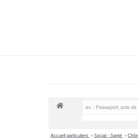
Accueil particuliers
>
Social - Santé
>
Chôma