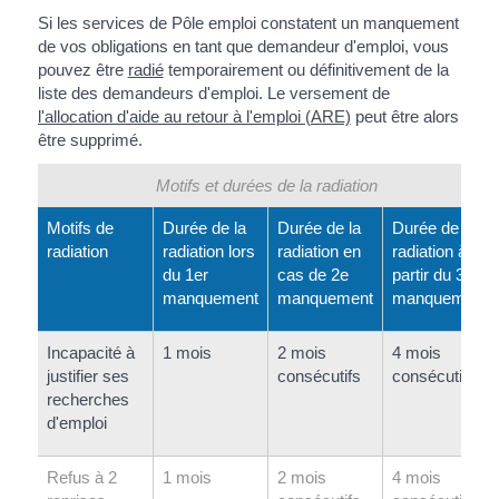
Si les services de Pôle emploi constatent un manquement
de vos obligations en tant que demandeur d'emploi, vous
pouvez être
radié
temporairement ou définitivement de la
liste des demandeurs d'emploi. Le versement de
l'allocation d'aide au retour à l'emploi (ARE)
peut être alors
être supprimé.
Motifs et durées de la radiation
Motifs de
Durée de la
Durée de la
Durée de la
radiation
radiation lors
radiation en
radiation à
du 1
er
cas de 2
e
partir du 3
e
manquement
manquement
manquement
Incapacité à
1 mois
2 mois
4 mois
justifier ses
consécutifs
consécutifs
recherches
d'emploi
Refus à 2
1 mois
2 mois
4 mois