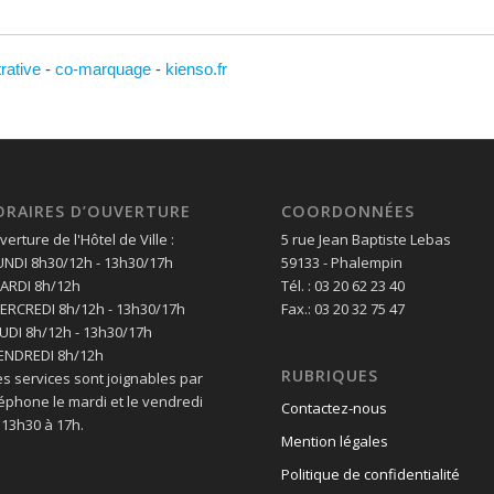
trative
-
co-marquage
-
kienso.fr
ORAIRES D’OUVERTURE
COORDONNÉES
erture de l'Hôtel de Ville :
5 rue Jean Baptiste Lebas
LUNDI 8h30/12h - 13h30/17h
59133 - Phalempin
MARDI 8h/12h
Tél. : 03 20 62 23 40
MERCREDI 8h/12h - 13h30/17h
Fax.: 03 20 32 75 47
EUDI 8h/12h - 13h30/17h
VENDREDI 8h/12h
RUBRIQUES
es services sont joignables par
léphone le mardi et le vendredi
Contactez-nous
 13h30 à 17h.
Mention légales
Politique de confidentialité