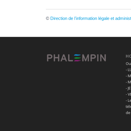
©
Direction de l'information légale et adminis
H
Ouv
- 
- 
- 
- J
- 
- L
té
de