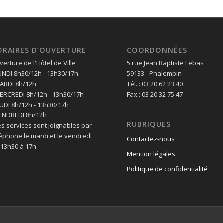
ORAIRES D’OUVERTURE
COORDONNÉES
erture de l'Hôtel de Ville :
5 rue Jean Baptiste Lebas
LUNDI 8h30/12h - 13h30/17h
59133 - Phalempin
MARDI 8h/12h
Tél. : 03 20 62 23 40
MERCREDI 8h/12h - 13h30/17h
Fax.: 03 20 32 75 47
EUDI 8h/12h - 13h30/17h
VENDREDI 8h/12h
RUBRIQUES
es services sont joignables par
léphone le mardi et le vendredi
Contactez-nous
 13h30 à 17h.
Mention légales
Politique de confidentialité