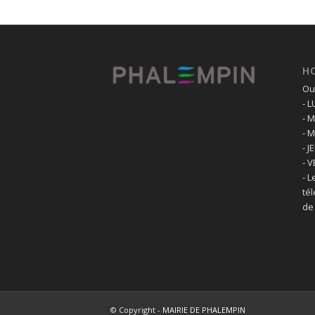
H
Ouv
- 
- 
- 
- J
- 
- L
té
de
© Copyright -
MAIRIE DE PHALEMPIN