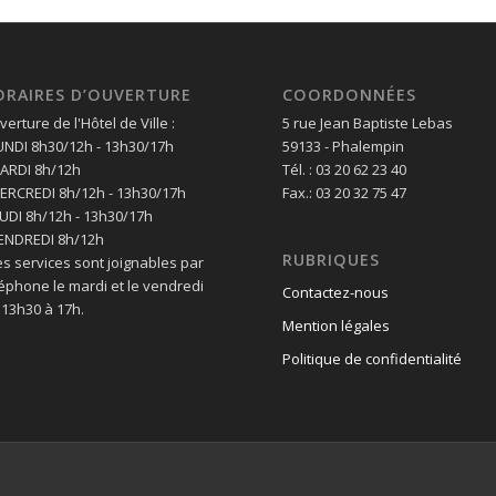
ORAIRES D’OUVERTURE
COORDONNÉES
erture de l'Hôtel de Ville :
5 rue Jean Baptiste Lebas
LUNDI 8h30/12h - 13h30/17h
59133 - Phalempin
MARDI 8h/12h
Tél. : 03 20 62 23 40
MERCREDI 8h/12h - 13h30/17h
Fax.: 03 20 32 75 47
EUDI 8h/12h - 13h30/17h
VENDREDI 8h/12h
RUBRIQUES
es services sont joignables par
léphone le mardi et le vendredi
Contactez-nous
 13h30 à 17h.
Mention légales
Politique de confidentialité