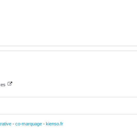
nces
trative
-
co-marquage
-
kienso.fr