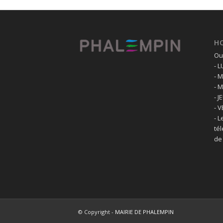
H
Ouv
- 
- 
- 
- J
- 
- L
té
de
© Copyright -
MAIRIE DE PHALEMPIN