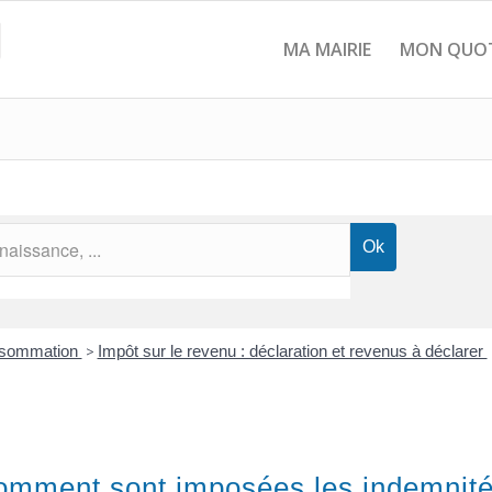
MA MAIRIE
MON QUOT
onsommation
>
Impôt sur le revenu : déclaration et revenus à déclarer
omment sont imposées les indemnités 