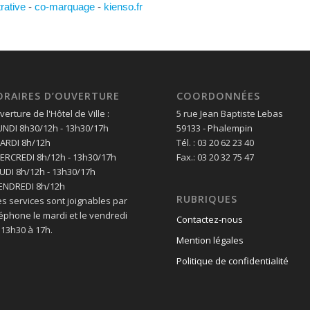
trative
-
co-marquage
-
kienso.fr
ORAIRES D’OUVERTURE
COORDONNÉES
erture de l'Hôtel de Ville :
5 rue Jean Baptiste Lebas
LUNDI 8h30/12h - 13h30/17h
59133 - Phalempin
MARDI 8h/12h
Tél. : 03 20 62 23 40
MERCREDI 8h/12h - 13h30/17h
Fax.: 03 20 32 75 47
EUDI 8h/12h - 13h30/17h
VENDREDI 8h/12h
RUBRIQUES
es services sont joignables par
léphone le mardi et le vendredi
Contactez-nous
 13h30 à 17h.
Mention légales
Politique de confidentialité