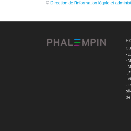
©
Direction de l'information légale et adminis
H
Ouv
- 
- 
- 
- J
- 
- L
té
de