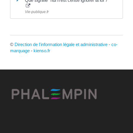
Que signifie "nul n'est censé ignorer la loi ?"
Vie-publique.fr
©
Direction de l'information légale et administrative
-
co-
marquage
-
kienso.fr