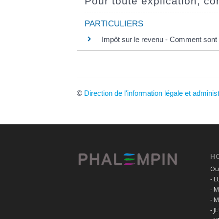
Pour toute explication, con
PARTICULIERS
Impôt sur le revenu - Comment sont i
©
Direction de l'information légale et adminis
H
Ouv
- 
- 
- 
- J