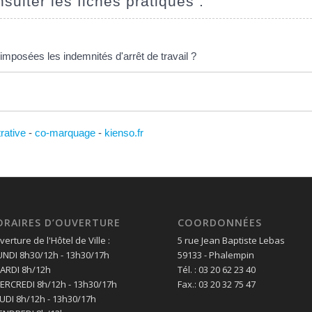
sulter les fiches pratiques :
mposées les indemnités d'arrêt de travail ?
trative
-
co-marquage
-
kienso.fr
ORAIRES D’OUVERTURE
COORDONNÉES
erture de l'Hôtel de Ville :
5 rue Jean Baptiste Lebas
LUNDI 8h30/12h - 13h30/17h
59133 - Phalempin
MARDI 8h/12h
Tél. : 03 20 62 23 40
MERCREDI 8h/12h - 13h30/17h
Fax.: 03 20 32 75 47
EUDI 8h/12h - 13h30/17h