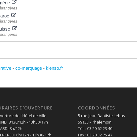
lgérie
 étrangères
 Maroc
 étrangères
Suisse
 étrangères
trative
-
co-marquage
-
kienso.fr
ORAIRES D’OUVERTURE
COORDONNÉES
erture de l'Hôtel de Ville :
5 rue Jean Baptiste Lebas
LUNDI 8h30/12h - 13h30/17h
59133 - Phalempin
MARDI 8h/12h
Tél. : 03 20 62 23 40
MERCREDI 8h/12h - 13h30/17h
Fax.: 03 20 32 75 47