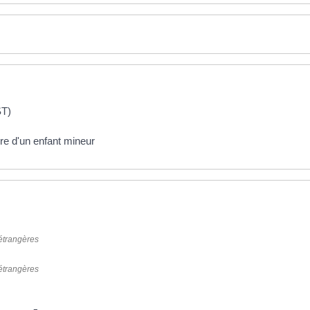
ST)
oire d'un enfant mineur
 étrangères
 étrangères