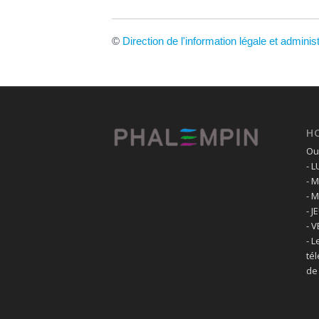
©
Direction de l'information légale et adminis
H
Ouv
- 
- 
- 
- J
- 
- L
té
de