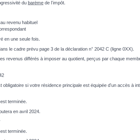
ogressivité du
barème
de l'impôt.
 au revenu habituel
correspondant
yé en une seule fois.
dans le cadre prévu page 3 de la déclaration n° 2042 C (ligne 0XX).
 des revenus différés à imposer au quotient, perçus par chaque memb
042
t obligatoire si votre résidence principale est équipée d'un accès à i
 est terminée.
utera en avril 2024.
r
 est terminée.