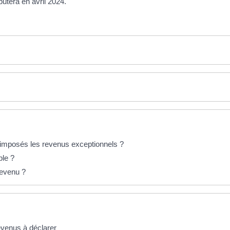
utera en avril 2024.
imposés les revenus exceptionnels ?
ble ?
revenu ?
revenus à déclarer