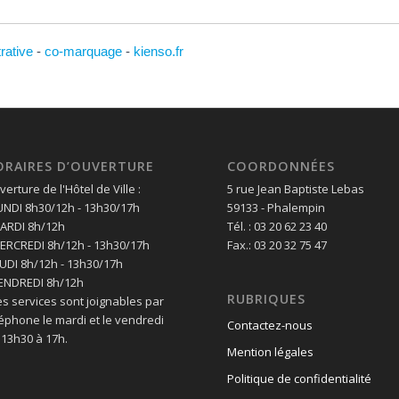
trative
-
co-marquage
-
kienso.fr
ORAIRES D’OUVERTURE
COORDONNÉES
erture de l'Hôtel de Ville :
5 rue Jean Baptiste Lebas
LUNDI 8h30/12h - 13h30/17h
59133 - Phalempin
MARDI 8h/12h
Tél. : 03 20 62 23 40
MERCREDI 8h/12h - 13h30/17h
Fax.: 03 20 32 75 47
EUDI 8h/12h - 13h30/17h
VENDREDI 8h/12h
RUBRIQUES
es services sont joignables par
léphone le mardi et le vendredi
Contactez-nous
 13h30 à 17h.
Mention légales
Politique de confidentialité