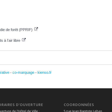
ndie de forêt (PPRIF)
s à l'air libre
trative
-
co-marquage
-
kienso.fr
ORAIRES D’OUVERTURE
COORDONNÉES
erture de l'Hôtel de Ville :
5 rue Jean Baptiste Lebas