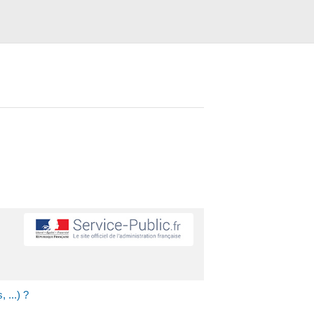
 ...) ?