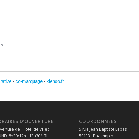
 ?
trative
-
co-marquage
-
kienso.fr
ORAIRES D’OUVERTURE
COORDONNÉES
erture de l'Hôtel de Ville :
5 rue Jean Baptiste Lebas
LUNDI 8h30/12h - 13h30/17h
59133 - Phalempin