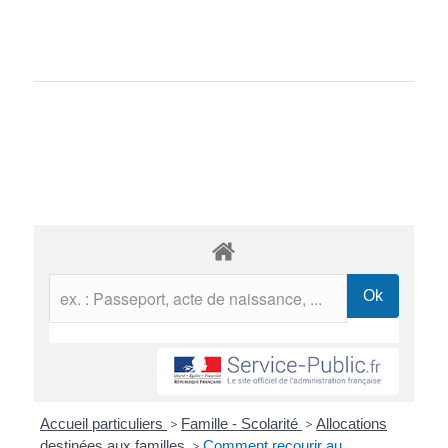
Accueil particuliers
>
Famille - Scolarité
>
Allocations
destinées aux familles
>
Comment recourir au