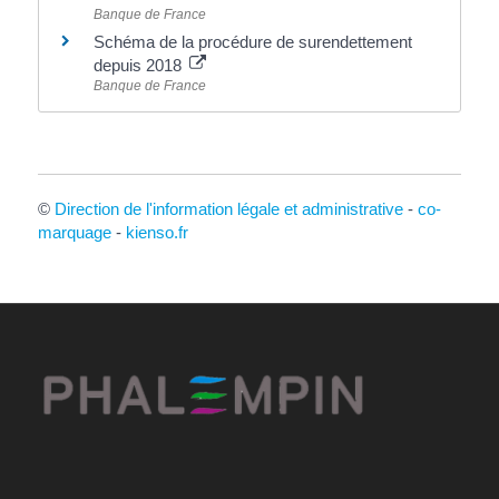
Banque de France
Schéma de la procédure de surendettement
depuis 2018
Banque de France
©
Direction de l'information légale et administrative
-
co-
marquage
-
kienso.fr