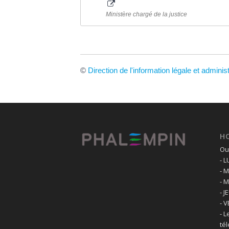
Ministère chargé de la justice
©
Direction de l'information légale et adminis
H
Ouv
- 
- 
- 
- J
- 
- L
té