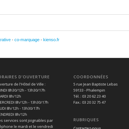
trative
-
co-marquage
-
kienso.fr
ORAIRES D’OUVERTURE
COORDONNÉES
erture de l'Hôtel de Ville :
5 rue Jean Baptiste Lebas
LUNDI 8h30/12h - 13h30/17h
59133 - Phalempin
MARDI 8h/12h
Tél. : 03 20 62 23 40
MERCREDI 8h/12h - 13h30/17h
Fax.: 03 20 32 75 47
EUDI 8h/12h - 13h30/17h
VENDREDI 8h/12h
RUBRIQUES
es services sont joignables par
léphone le mardi et le vendredi
Contactez-nous