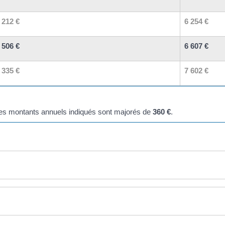
 212 €
6 254 €
 506 €
6 607 €
 335 €
7 602 €
les montants annuels indiqués sont majorés de
360 €
.