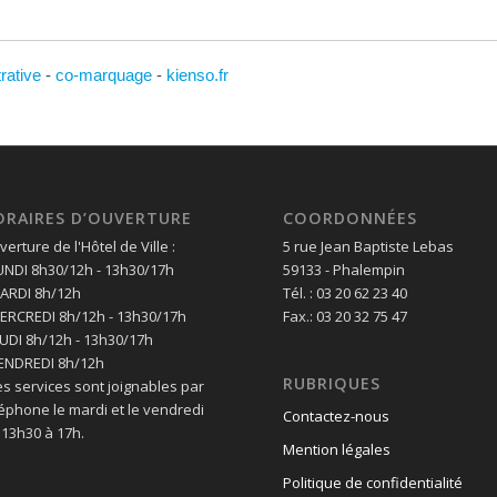
trative
-
co-marquage
-
kienso.fr
ORAIRES D’OUVERTURE
COORDONNÉES
erture de l'Hôtel de Ville :
5 rue Jean Baptiste Lebas
LUNDI 8h30/12h - 13h30/17h
59133 - Phalempin
MARDI 8h/12h
Tél. : 03 20 62 23 40
MERCREDI 8h/12h - 13h30/17h
Fax.: 03 20 32 75 47
EUDI 8h/12h - 13h30/17h
VENDREDI 8h/12h
RUBRIQUES
es services sont joignables par
léphone le mardi et le vendredi
Contactez-nous
 13h30 à 17h.
Mention légales
Politique de confidentialité