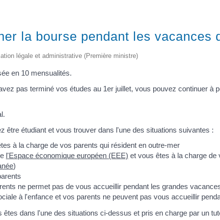
cher la bourse pendant les vacances d
mation légale et administrative (Première ministre)
sée en 10 mensualités.
n'avez pas terminé vos études au 1
er
juillet, vous pouvez continuer à
l.
z être étudiant et vous trouver dans l'une des situations suivantes :
tes à la charge de vos parents qui résident en outre-mer
de
l'Espace économique européen (EEE)
et vous êtes à la charge de 
ranée
)
parents
parents ne permet pas de vous accueillir pendant les grandes vacance
ciale à l'enfance et vos parents ne peuvent pas vous accueillir pen
tes dans l'une des situations ci-dessus et pris en charge par un tuteu