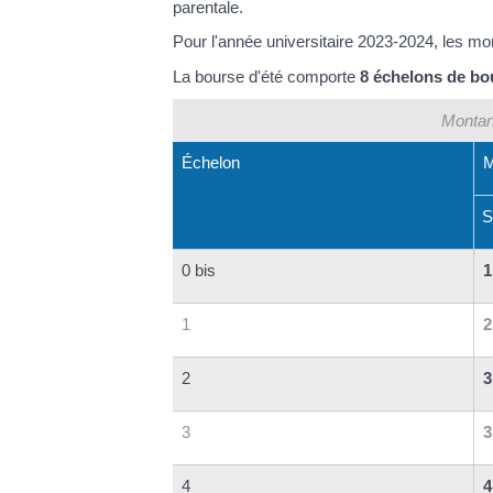
parentale.
Pour l'année universitaire 2023-2024, les mo
La bourse d'été comporte
8 échelons de bou
Montan
Échelon
M
S
0 bis
1
1
2
2
3
3
3
4
4