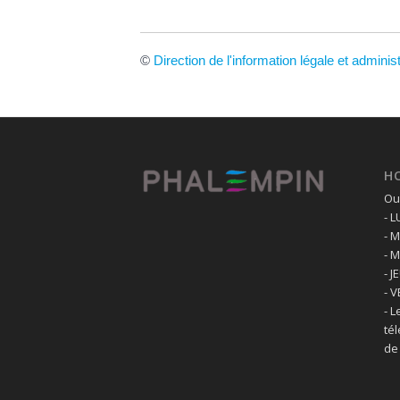
©
Direction de l'information légale et adminis
H
Ouv
- 
- 
- 
- J
- 
- L
té
de