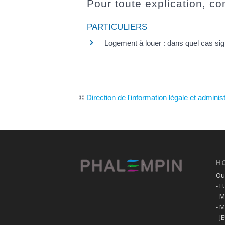
Pour toute explication, con
PARTICULIERS
Logement à louer : dans quel cas si
©
Direction de l'information légale et adminis
H
Ouv
- 
- 
- 
- J