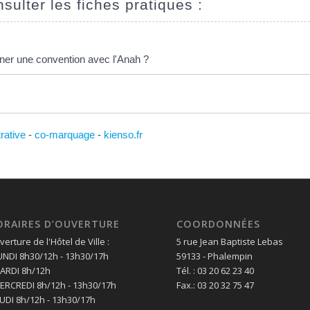
sulter les fiches pratiques :
gner une convention avec l'Anah ?
trative
-
co-marquage
-
kienso.fr
ORAIRES D’OUVERTURE
COORDONNÉES
erture de l'Hôtel de Ville :
5 rue Jean Baptiste Lebas
LUNDI 8h30/12h - 13h30/17h
59133 - Phalempin
MARDI 8h/12h
Tél. : 03 20 62 23 40
MERCREDI 8h/12h - 13h30/17h
Fax.: 03 20 32 75 47
EUDI 8h/12h - 13h30/17h