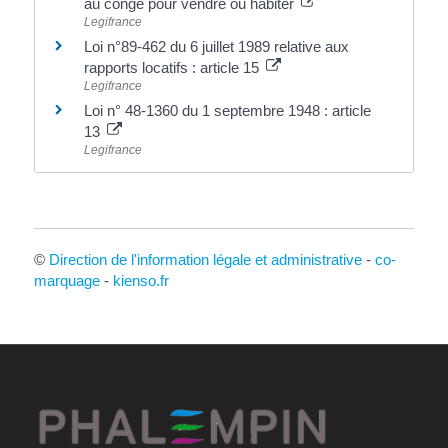
au congé pour vendre ou habiter
Legifrance
Loi n°89-462 du 6 juillet 1989 relative aux
rapports locatifs : article 15
Legifrance
Loi n° 48-1360 du 1 septembre 1948 : article
13
Legifrance
©
Direction de l'information légale et administrative
-
co-
marquage
-
kienso.fr