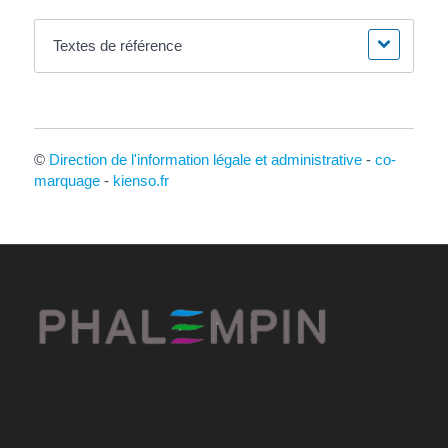
Textes de référence
©
Direction de l'information légale et administrative
-
co-
marquage
-
kienso.fr