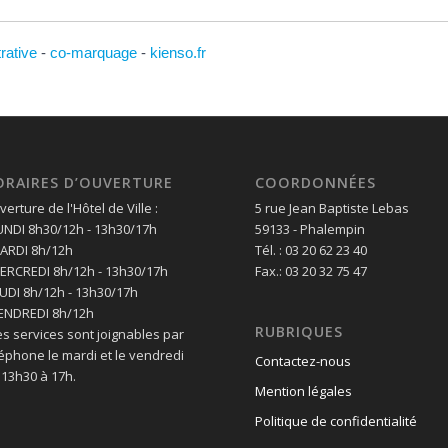
trative
-
co-marquage
-
kienso.fr
ORAIRES D’OUVERTURE
COORDONNÉES
erture de l'Hôtel de Ville :
5 rue Jean Baptiste Lebas
LUNDI 8h30/12h - 13h30/17h
59133 - Phalempin
MARDI 8h/12h
Tél. : 03 20 62 23 40
MERCREDI 8h/12h - 13h30/17h
Fax.: 03 20 32 75 47
EUDI 8h/12h - 13h30/17h
VENDREDI 8h/12h
RUBRIQUES
es services sont joignables par
léphone le mardi et le vendredi
Contactez-nous
 13h30 à 17h.
Mention légales
Politique de confidentialité