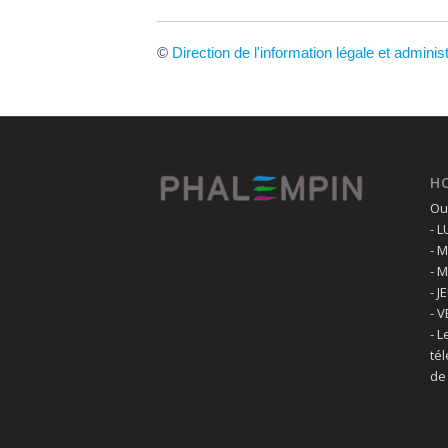
©
Direction de l'information légale et adminis
H
Ouv
- 
- 
- 
- J
- 
- L
té
de