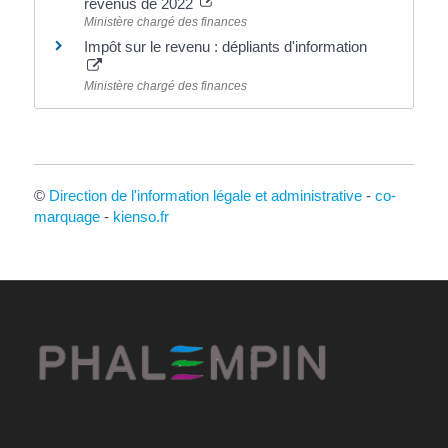
revenus de 2022
Ministère chargé des finances
Impôt sur le revenu : dépliants d'information
Ministère chargé des finances
©
Direction de l'information légale et administrative
-
co-
marquage
-
kienso.fr